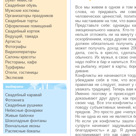
Букет невесты
Свадебная обувь
Все мы живем в одном и том ж
Мужские костюмы
слова, но придавать им сов
Организаторы праздников
человеческих ценностей, полити
Свадебные торты
мы настаиваем на том, что важ
Представьте себе: однажды ка
Оформление помещений
эмоционального накала. Кто-то
Свадебный кортеж
нельзя отложить ни на минуту 
Ведущий, тамада
оскорблением, когда другие осм
Артисты
должен обязательно получить 
Фотографы
может получать доход ниже 20
Видеооператоры
дела, сесть в кресло, сдела
Салоны красоты
обычного. Их мужья, в свою оче
надо пойти в бар и напиться. Кт
Рестораны, кафе
на рыбалку, играет в карты, б
Турфирмы
диване.
Отели, гостиницы
Конфликты же начинаются тогда
Экслюзив
убеждаем себя в том, что все
правилам не следует, значит у 
уважать традиции). Теперь вам 
Именно поэтому и происходят
Свадебный каравай
доказывают друг другу, как пр
Фотокнига
своих чад. Все эти конфликты н
Свадебные рушники
поводу субъективных мнений, к
Небесные фонарики
предков. Это просто две «чепух
Живые бабочки
Но ни одна из них не является 
Шоколадные фонтаны
Но если уж конфликты зашли с
супруги начинают задумыватьс
Венчальные иконы
благодарность» и др. Я дума
Расписные бокалы
воспринимает это как само с