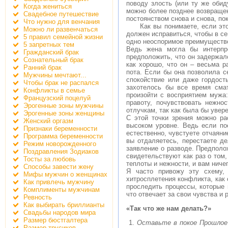
поводу злость (или ту же обид
Когда жениться
можно более позднее возвращен
Свадебное путешествие
постоянством снова и снова, пок
Что нужно для венчания
Как вы понимаете, если этот 
Можно ли развенчаться
должен исправиться, чтобы в се
5 правил семейной жизни
одно неоспоримое преимущество
5 запретных тем
Ведь жена могла бы интерпре
Гражданский брак
предположить, что он задержалс
Сознательный брак
как хорошо, что он – весьма р
Ранний брак
пота. Если бы она позволила се
Мужчины мечтают...
спокойствие или даже гордость
Чтобы брак не распался
захотелось бы все время сма
Конфликты в семье
произойти с восприятием мужа
Французский поцелуй
правоту, почувствовать нежно
Эрогенные зоны мужчины
отлучкам, так как была бы увере
Эрогенные зоны женщины
С этой точки зрения можно ра
Женский оргазм
высоком уровне. Ведь если по
Признаки беременности
естественно, чувстуете отчаяние
Программа беременности
вы отдаляетесь, перестаете д
Режим новорожденного
заявление о разводе. Предполо
Поздравления Зодиаков
свидетельствуют как раз о том,
Тосты за любовь
теплоты и нежности, и вам ниче
Способы завести жену
Я часто привожу эту схему,
Мифы мужчин о женщинах
хитросплетения конфликта, как 
Как привлечь мужчину
проследить процессы, которые 
Комплименты мужчинам
что отвечает за свои чувства и 
Ревность
Как выбирать бриллианты
«Так что же нам делать?»
Свадьбы народов мира
Размер бюстгалтера
1.
Оставьте в покое Прошлое
Размер трусиков