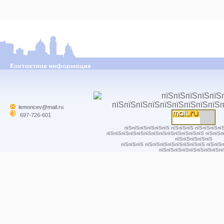
lemoncev@mail.ru
697-726-601
пїЅпїЅпїЅпїЅпїЅпїЅ пїЅпїЅпїЅ пїЅпїЅпїЅпї
пїЅпїЅпїЅпїЅпїЅпїЅпїЅпїЅпїЅпїЅпїЅпїЅпїЅ пїЅпїЅп
пїЅпїЅпїЅпїЅпїЅ
пїЅпїЅпїЅ пїЅпїЅпїЅпїЅпїЅпїЅпїЅпїЅ пїЅпїЅ
пїЅпїЅпїЅпїЅпїЅпїЅпїЅпїЅпї