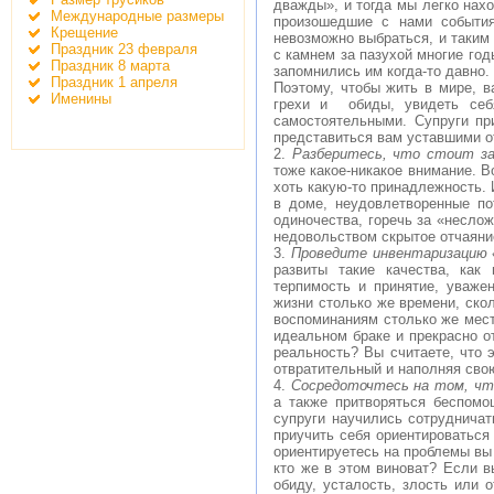
дважды», и тогда мы легко нах
Международные размеры
произошедшие с нами события
Крещение
невозможно выбраться, и таким
Праздник 23 февраля
с камнем за пазухой многие год
Праздник 8 марта
запомнились им когда-то давно
Праздник 1 апреля
Поэтому, чтобы жить в мире, в
Именины
грехи и обиды, увидеть себ
самостоятельными. Супруги пр
представиться вам уставшими о
2.
Разберитесь, что стоит за
тоже какое-никакое внимание. В
хоть какую-то принадлежность. 
в доме, неудовлетворенные по
одиночества, горечь за «несло
недовольством скрытое отчаяние
3.
Проведите инвентаризацию 
развиты такие качества, как
терпимость и принятие, уваже
жизни столько же времени, ско
воспоминаниям столько же места
идеальном браке и прекрасно от
реальность? Вы считаете, что э
отвратительный и наполняя сво
4.
Сосредоточтесь
на том, ч
а также притворяться беспомо
супруги научились сотрудничат
приучить себя ориентироваться 
ориентируетесь на проблемы вы 
кто же в этом виноват? Если в
обиду, усталость, злость или 