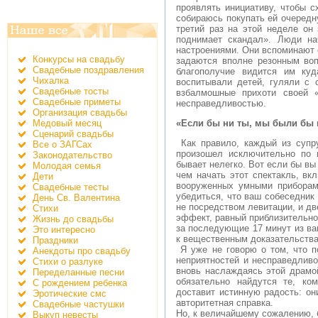
проявлять инициативу, чтобы с
собираюсь покупать ей очередну
третий раз на этой неделе он 
поднимает скандал». Люди на
настроениями. Они вспоминают 
Конкурсы на свадьбу
задаются вполне резонным воп
Свадебные поздравления
благополучие видится им ку
Чихалка
воспитывали детей, гуляли с 
Свадебные тосты
взбалмошные прихоти своей «
Свадебные приметы
несправедливостью.
Организация свадьбы
Медовый месяц
«Если бы ни ты, мы были бы 
Сценарий свадьбы
Как правило, каждый из супру
Все о ЗАГСах
произошел исключительно по 
Законодательство
бывает нелегко. Вот если бы в
Молодая семья
чем начать этот спектакль, вк
Дети
вооруженных умными приборами
Свадебные тесты
убедиться, что ваш собеседник 
День Св. Валентина
не посредством левитации, и дв
Стихи
эффект, равный приблизительно
Жизнь до свадьбы
за последующие 17 минут из ва
Это интересно
к вещественным доказательств
Праздники
Я уже не говорю о том, что п
Анекдоты про свадьбу
неприятностей и несправедливо
Стихи о разлуке
вновь наслаждаясь этой драмой
Переделанные песни
обязательно найдутся те, ко
С рождением ребенка
доставит истинную радость: он
Эротические смс
авторитетная справка.
Свадебные частушки
Но, к величайшему сожалению,
Выкуп невесты