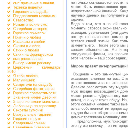
не только соглашаются вести пе
смс признания в любви
может быть использовано прот
Техника поцелуя
непростительной ошибки? Кажды
Годовщина свадьбы
научных данных вы получаете д
Поздравления молодым
сдачи».
Сватовство
Беда в том, что в нашей голо
Романтические смс
моменты стресса окончательно 
Свадебная лотерея
освещая, увеличивая (или даже
Гороскоп причесок
вот тут-то начинается самое 
Притчи о любви
остаток своей жизни. Как тол
Рассказы о любви
изменить его. После этого мы р
Сказки о любви
совсем объективные. Мы инте
Стихи о любви
следующий фильм, как правило
Стихи на французском
этот человек – ваш собеседник,
смс расставания
Выбор имени ребенку
Миром правят интерпретации!
Церковный календарь
2010
Общение – это замкнутый цикл
Я тебя люблю
оказывает влияние на вас. Эт
Мальчишник
ответственности за то, что про
Свидетели на свадьбу
Давайте рассмотрим эту мудрё
Свадебная фотография
муж поздно возвращается домо
Гороскоп совместимости
может решить: «Друзья ему важ
Значение имени девочки
дома), она чувствует обиду. Но,
Значение имени мальчика
этого события именно такой выво
Любовница по гороскопу
из-за собственной интерпретац
Секреты сумочки
трудно бывает общаться с ним к
Виртуальные гадания
демонстративную молчанку или о
Гадание по руке
Предположим, муж приходит до
Свадебный сонник
это ту же цепочку – он интерпр
Свадебные суеверия