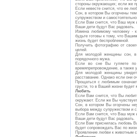
стороны окружающих; если же пр
Если невесте снится, что ее лю
Сон, в котором Вы огорчены те
супружеством и самостоятельно
Если Вам снится, что Ваш муж и
Ваши дети будут Вас радовать.
Измена любимому человеку - к
будьте готовы к тому, что Ваши
жизнь будет беспроблемной.
Получить фотографию от своег
целей.
Для молодой женщины сон, в 
порядочного мужа.
Если во сне Вы гуляете по
времяпрепровождение, а также 
Для молодой женщины увидеть
расставание. Однако если они о
Прощаться с любимым означает
грусти, то в Вашей жизни будет 
Любить
Если Вам снится, что Вы любите
окружают. Если же Вы чувствует
Сон, в котором Вы огорчены не
выбора между супружеством и с
Если Вам снится, что Ваш муж и
Ваши дети будут Вас радовать.
Если Вам приснилась любовь Ваш
будет сопровождать Вас по жизн
Проявление любви к животным с
Любовник