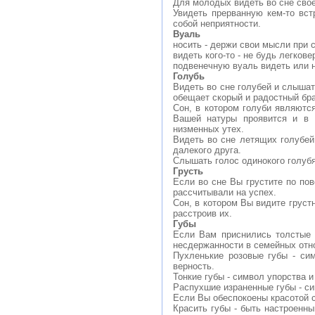
Для молодых видеть во сне сво
Увидеть прерванную кем-то вст
собой неприятности.
Вуаль
носить - держи свои мысли при 
видеть кого-то - не будь легкове
подвенечную вуаль видеть или н
Голубь
Видеть во сне голубей и слышат
обещает скорый и радостный бр
Сон, в котором голуби являются
Вашей натуры проявится и в 
низменных утех.
Видеть во сне летящих голубей 
далекого друга.
Слышать голос одинокого голубя
Грусть
Если во сне Вы грустите по пов
рассчитывали на успех.
Сон, в котором Вы видите груст
расстроив их.
Губы
Если Вам приснились толстые 
несдержанности в семейных отн
Пухленькие розовые губы - си
верность.
Тонкие губы - символ упорства 
Распухшие израненные губы - с
Если Вы обеспокоены красотой с
Красить губы - быть настроенн