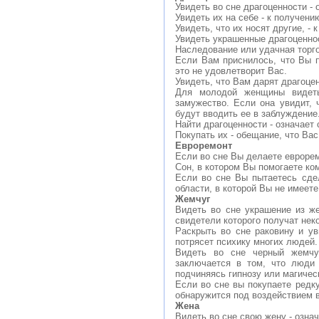
Увидеть во сне драгоценности - 
Увидеть их на себе - к получен
Увидеть, что их носят другие, -
Увидеть украшенные драгоценно
Наследование или удачная торг
Если Вам приснилось, что Вы п
это не удовлетворит Вас.
Увидеть, что Вам дарят драгоце
Для молодой женщины видеть
замужество. Если она увидит, ч
будут вводить ее в заблуждение
Найти драгоценности - означает
Покупать их - обещание, что Ва
Евроремонт
Если во сне Вы делаете еврорем
Сон, в котором Вы помогаете ко
Если во сне Вы пытаетесь сдел
области, в которой Вы не имеете
Жемчуг
Видеть во сне украшение из ж
свидетели которого получат нек
Раскрыть во сне раковину и ув
потрясет психику многих людей.
Видеть во сне черный жемчу
заключается в том, что люди 
подчиняясь гипнозу или магичес
Если во сне вы покупаете редку
обнаружится под воздействием 
Жена
Видеть во сне свою жену - озна