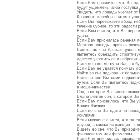
Если Вам приснится, что Вы еде
будут ущемлены из-за поступка
Увидеть, что лошадь убегает от 
Красивые жеребцы снятся к успе
Если Вы переезжаете вброд неб
течение бурное, то эти радости 
Если Вам снится, что Вы переп
удача.
Если Вам приснилась раненая л
Мертвая лошадь - признак разоч
Видеть во сне брыкающуюся л
пытаетесь объездить строптиву
удастся укротить ее и набросить
Если лошадь лягнула Вас, то бу
Если Вам не удается поймать ло
Найти во сне подкову - к большо
Если во сне Вы сами подковыв
путем. Если Вы пытаетесь подк
в мошенничестве
Сон, в котором Вы видите скако
Благоприятен сон, в котором Вы 
Если Вам приснилось, что Вы уб
Ваших близких.
Если во сне Вы едете на неосе
усилиями.
Если мужчине снится, что он е
друзей, в компании женщин - к 
Видеть во сне, что Вы приводит
финансистом или фермером.
Если Вам приснилась ломовая ло