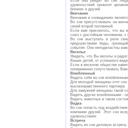
Если она увидит во сне люде
удовольствий захватит целико
близких и друзей.
Венчание
Венчание в сновидениях являетс
Во сне присутствовать на венч
своей второй половиной.
Если вам приснилось, что вы в
союз с достойным человеком, с 
Во сне выступать в роли свящ
предчувствием беды, грозяще
события. Они неподвластны вам,
Веселье
Увидеть, что Вы веселы и радос
Ваших детей, от успешного веде
Если в веселом обществе намеча
попеременно сопутствовать Вам,
Влюбленный
Видеть себя во сне влюбленным 
Для молодой женщины этот сон п
высоконравственного партнера.
Для замужней женщины такой со
Видеть других влюбленными - о
Видеть животных в таком состоя
Водка
Во сне попасть под воздействие
компании друзей. Этот сон все
удовольствиях
Встреча
Видеть во сне деловую встречу -