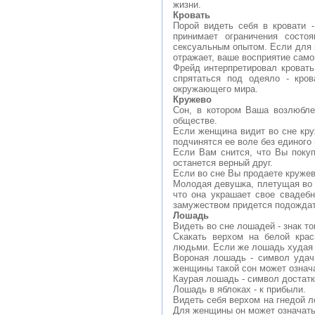
жизни.
Кровать
Порой видеть себя в кровати 
принимает ограничения состо
сексуальным опытом. Если для в
отражает, ваше восприятие само
Фрейд интерпретировал кровать
спрятаться под одеяло - кров
окружающего мира.
Кружево
Сон, в котором Ваша возлюбле
обществе.
Если женщина видит во сне кру
подчинятся ее воле без единого
Если Вам снится, что Вы покуп
останется верный друг.
Если во сне Вы продаете круже
Молодая девушка, плетущая во с
что она украшает свое свадеб
замужеством придется подождат
Лошадь
Видеть во сне лошадей - знак то
Скакать верхом на белой кра
людьми. Если же лошадь худая и
Вороная лошадь - символ удач
женщины такой сон может означ
Каурая лошадь - символ достатк
Лошадь в яблоках - к прибыли.
Видеть себя верхом на гнедой л
Для женщины он может означать