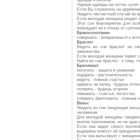
Черные одежды на гостях сулят 
Если Вы служитель на церемонии
Увидеть несчастный случай во в
Если молодая женщина увидит се
Этот сон благоприятен для ос
побуждает ее к отказу от суетно
Бракосочетание
совершать - возвратишься к исп
Браслет
Видеть во сне браслет на сво
замужества.
Если молодая женщина теряет св
Найти во сне браслет - к тому, 
Бриллиант
получить - защита и уважение
подарить - расточительность
видеть - ложное счастье
одевать на палец - будешь отли
потерять - будешь огорчен
обмывать - счастье, богатство
собирать бриллианты - ложные 
Вальс
Увидеть во сне танцующих вальс
человеком.
Для молодой женщины танцеват
многих поклонников, но ни один 
Если она видит своего возлюб
выдержка помогут ей преодолеть
Если она вальсирует с женщиной