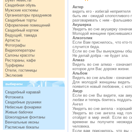
Букет невесты
Свадебная обувь
Актер
Мужские костюмы
видеть его - избегай неприятеля
Организаторы праздников
быть им - ожидай хлопотливого
Свадебные торты
разговаривать с ним - фальшиво
Акушерка
Оформление помещений
Увидеть во сне акушерку означае
Свадебный кортеж
Молодой женщине приснившаяся 
Ведущий, тамада
Алкоголик
Артисты
Если Вам приснилось, что кто-т
Фотографы
случится беда.
Видеооператоры
Если во сне Вы вынуждены обща
Салоны красоты
Не делай добра - не будет зла.
Алмаз
Рестораны, кафе
Видеть во сне алмаз - означает
Турфирмы
которое для Вас дороже жизни.
Отели, гостиницы
Альбом
Экслюзив
Видеть во сне альбом - означает
Для молодой женщины видеть в
появится новый любовник, с кот
Амур
Свадебный каравай
Если во сне Вы видите, как аму
Фотокнига
любви и теперь боитесь поддать
Свадебные рушники
Ангел
Небесные фонарики
Увидеть во сне ангела - хороши
Живые бабочки
Увидеть во сне ангела над гол
Шоколадные фонтаны
отойдет в мир иной. Если во с
времени вы получите неожидан
Венчальные иконы
человека.
Расписные бокалы
Если вам приснилось, что вы -