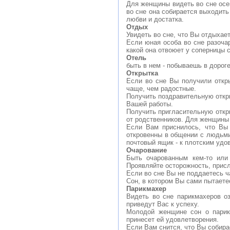
Для женщины видеть во сне осен
во сне она собирается выходить
любви и достатка.
Отдых
Увидеть во сне, что Вы отдыхае
Если юная особа во сне разочар
какой она отвоюет у соперницы 
Отель
быть в нем - побываешь в дороге
Открытка
Если во сне Вы получили откр
чаще, чем радостные.
Получить поздравительную откры
Вашей работы.
Получить пригласительную откр
от родственников. Для женщины 
Если Вам приснилось, что Вы 
откровенны в общении с людьми,
почтовый ящик - к плотским удо
Очарование
Быть очарованным кем-то или 
Проявляйте осторожность, прис
Если во сне Вы не поддаетесь ч
Сон, в котором Вы сами пытаете
Парикмахер
Видеть во сне парикмахеров о
приведут Вас к успеху.
Молодой женщине сон о парикм
принесет ей удовлетворения.
Если Вам снится, что Вы собира