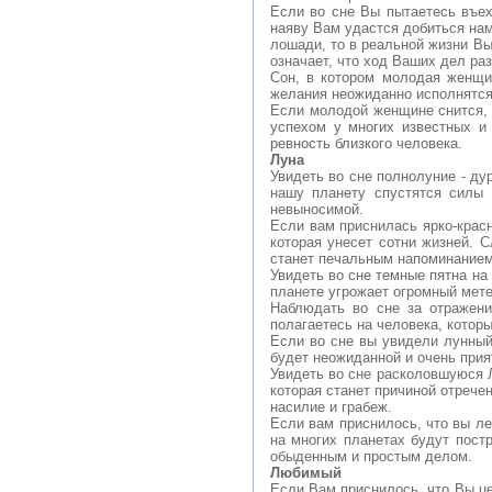
Если во сне Вы пытаетесь въех
наяву Вам удастся добиться нам
лошади, то в реальной жизни Вы
означает, что ход Ваших дел ра
Сон, в котором молодая женщи
желания неожиданно исполнятся
Если молодой женщине снится, ч
успехом у многих известных и
ревность близкого человека.
Луна
Увидеть во сне полнолуние - ду
нашу планету спустятся силы 
невыносимой.
Если вам приснилась ярко-красн
которая унесет сотни жизней. С
станет печальным напоминанием
Увидеть во сне темные пятна на
планете угрожает огромный мете
Наблюдать во сне за отражени
полагаетесь на человека, котор
Если во сне вы увидели лунный
будет неожиданной и очень прия
Увидеть во сне расколовшуюся Л
которая станет причиной отрече
насилие и грабеж.
Если вам приснилось, что вы ле
на многих планетах будут пост
обыденным и простым делом.
Любимый
Если Вам приснилось, что Вы це