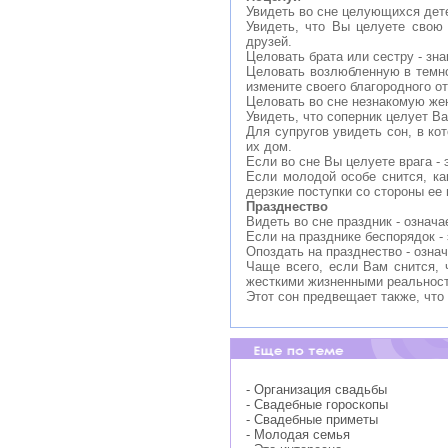
Увидеть во сне целующихся дете
Увидеть, что Вы целуете свою
друзей.
Целовать брата или сестру - зн
Целовать возлюбленную в темнот
измените своего благородного о
Целовать во сне незнакомую жен
Увидеть, что соперник целует Ва
Для супругов увидеть сон, в ко
их дом.
Если во сне Вы целуете врага - 
Если молодой особе снится, как
дерзкие поступки со стороны ее
Празднество
Видеть во сне праздник - означ
Если на празднике беспорядок -
Опоздать на празднество - озна
Чаще всего, если Вам снится, 
жесткими жизненными реальнос
Этот сон предвещает также, что 
- Организация свадьбы
- Свадебные гороскопы
- Свадебные приметы
- Молодая семья