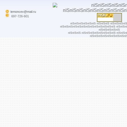
lemoncev@mail.ru
697-726-601
пїЅпїЅпїЅпїЅпїЅпїЅ пїЅпїЅпїЅ пїЅпїЅпїЅпї
пїЅпїЅпїЅпїЅпїЅпїЅпїЅпїЅпїЅпїЅпїЅпїЅпїЅ пїЅпїЅп
пїЅпїЅпїЅпїЅпїЅ
пїЅпїЅпїЅ пїЅпїЅпїЅпїЅпїЅпїЅпїЅпїЅ пїЅпїЅп
пїЅпїЅпїЅпїЅпїЅпїЅпїЅпїЅпї