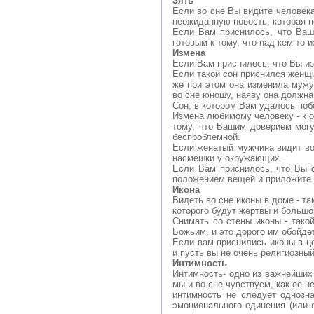
Зять
Если во сне Вы видите человека
неожиданную новость, которая 
Если Вам приснилось, что Ваш
готовым к тому, что над кем-то 
Измена
Если Вам приснилось, что Вы из
Если такой сон приснился женщи
же при этом она изменила мужу
во сне юношу, наяву она должна
Сон, в котором Вам удалось поб
Измена любимому человеку - к о
тому, что Вашим доверием могу
беспроблемной.
Если женатый мужчина видит во 
насмешки у окружающих.
Если Вам приснилось, что Вы 
положением вещей и приложите 
Икона
Видеть во сне иконы в доме - та
которого будут жертвы и большо
Снимать со стены иконы - такой
Божьим, и это дорого им обойдет
Если вам приснились иконы в це
и пусть вы не очень религиозный
Интимность
Интимность- одно из важнейших
мы и во сне чувствуем, как ее 
интимность не следует однозн
эмоционального единения (или 