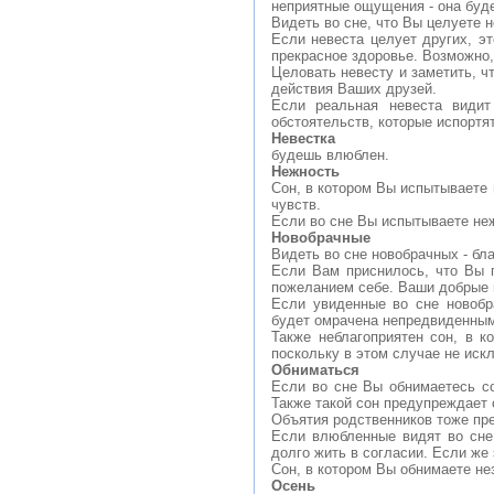
неприятные ощущения - она буде
Видеть во сне, что Вы целуете 
Если невеста целует других, э
прекрасное здоровье. Возможно
Целовать невесту и заметить, ч
действия Ваших друзей.
Если реальная невеста видит
обстоятельств, которые испортят
Невестка
будешь влюблен.
Нежность
Сон, в котором Вы испытываете 
чувств.
Если во сне Вы испытываете неж
Новобрачные
Видеть во сне новобрачных - бла
Если Вам приснилось, что Вы п
пожеланием себе. Ваши добрые 
Если увиденные во сне новобр
будет омрачена непредвиденным
Также неблагоприятен сон, в к
поскольку в этом случае не иск
Обниматься
Если во сне Вы обнимаетесь со
Также такой сон предупреждает
Объятия родственников тоже пр
Если влюбленные видят во сне,
долго жить в согласии. Если же 
Сон, в котором Вы обнимаете н
Осень