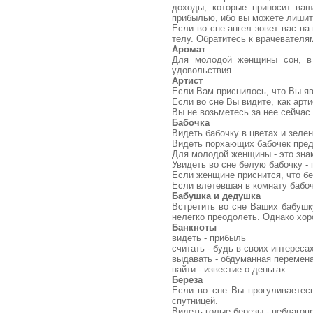
доходы, которые приносит ва
прибылью, ибо вы можете лишить
Если во сне ангел зовет вас на
телу. Обратитесь к врачевателям
Аромат
Для молодой женщины сон, в 
удовольствия.
Артист
Если Вам приснилось, что Вы яв
Если во сне Вы видите, как арт
Вы не возьметесь за нее сейчас 
Бабочка
Видеть бабочку в цветах и зелен
Видеть порхающих бабочек пред
Для молодой женщины - это зна
Увидеть во сне белую бабочку - 
Если женщине приснится, что бел
Если влетевшая в комнату бабочка
Бабушка и дедушка
Встретить во сне Ваших бабушк
нелегко преодолеть. Однако хор
Банкноты
видеть - прибыль
считать - будь в своих интереса
выдавать - обдуманная перемена
найти - известие о деньгах.
Береза
Если во сне Вы прогуливаетес
спутницей.
Видеть голые березы - неблагоп