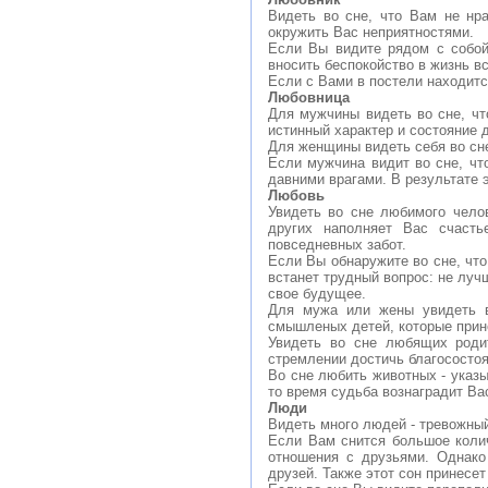
Видеть во сне, что Вам не нр
окружить Вас неприятностями.
Если Вы видите рядом с собой
вносить беспокойство в жизнь в
Если с Вами в постели находится
Любовница
Для мужчины видеть во сне, чт
истинный характер и состояние 
Для женщины видеть себя во сне
Если мужчина видит во сне, что
давними врагами. В результате 
Любовь
Увидеть во сне любимого чело
других наполняет Вас счаст
повседневных забот.
Если Вы обнаружите во сне, что
встанет трудный вопрос: не луч
свое будущее.
Для мужа или жены увидеть в
смышленых детей, которые прин
Увидеть во сне любящих родит
стремлении достичь благосостоя
Во сне любить животных - указы
то время судьба вознаградит Ва
Люди
Видеть много людей - тревожный
Если Вам снится большое коли
отношения с друзьями. Однако 
друзей. Также этот сон принесе