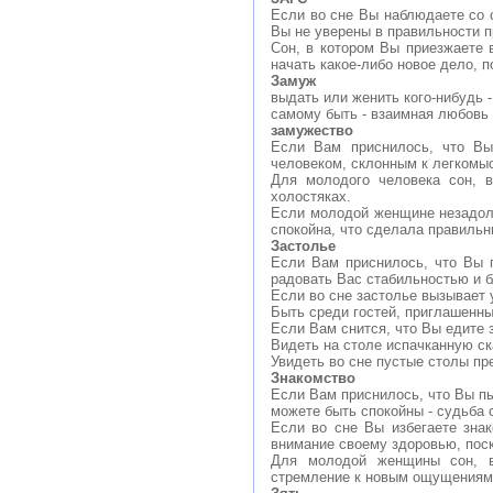
Если во сне Вы наблюдаете со с
Вы не уверены в правильности п
Сон, в котором Вы приезжаете в
начать какое-либо новое дело, 
Замуж
выдать или женить кого-нибудь 
самому быть - взаимная любовь
замужество
Если Вам приснилось, что Вы
человеком, склонным к легкомы
Для молодого человека сон, в
холостяках.
Если молодой женщине незадолг
спокойна, что сделала правильн
Застолье
Если Вам приснилось, что Вы 
радовать Вас стабильностью и 
Если во сне застолье вызывает 
Быть среди гостей, приглашенны
Если Вам снится, что Вы едите 
Видеть на столе испачканную ск
Увидеть во сне пустые столы пр
Знакомство
Если Вам приснилось, что Вы пы
можете быть спокойны - судьба 
Если во сне Вы избегаете зна
внимание своему здоровью, поск
Для молодой женщины сон, в
стремление к новым ощущениям