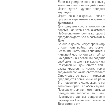
Если вы увидели во сне своих 
возможно, что своими действиям
Искать детей - дурное предзн
неурядиц.
Играть во сне с детьми - знак 
придется еще некоторое время п
Дискотека
Для девушки сон, в котором он
первый шаг, чтобы познакомить
Неблагоприятен сон, в котором 
предупреждает Вас о возможных
Дом
Во сне с домом могут происходи
стихия или война, его могут
нестабильности или к значитель
Кишащий чем-то или занятый к
находитесь в состоянии подавле
свой дом населенным какими-
Разрушенный дом снится при 
разваливается на части, теря
задумайтесь: какие обстоятельст
Строительство дома - отражен
предвидится повышение на рабо
В отношениях с человеком, с ко
возможен брак. В любом случае 
Поскольку дом является символ
следующие вопросы: вы (или 
Чувствуете ли вы существен
партнером? Вы не чувствуете п
Драгоценности