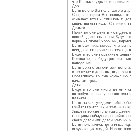
что Вы мало уделяете внимания
Дар
Если во сне Вы получаете в дар
Сон, в котором Вы восседаете
означает, что Вы слишком тщес
своим поклонникам. С таким от
Деньги
Найти во сне деньги - свидетел
вещей, даже если они будут л
порчу на людей хороших, верую
Если вам приснилось, что вы п
всегда готов прийти на помощь 
Видеть во сне порванные деньги
Возможно, в будущем вы лиши
нападения.
Если во сне вы считали деньги
отношение к деньгам, ведь они 
Протягивать во сне кому-либо 
начатого дела.
Дети
Видеть во сне много детей - с
потребует от вас дополнительн
планете.
Если во сне увидели себя ребе
крайне неуместны и обижают ок
Увидеть во сне плачущих детей 
женщины займутся несвойствен
своих детей или детей близких 
Если приснились дети-инвалиды
окружающих людей. Иногда такой