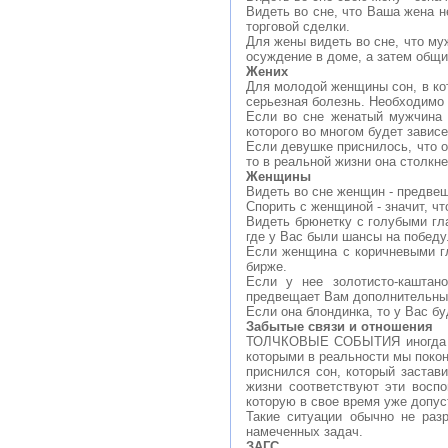
Видеть во сне, что Ваша жена н
торговой сделки.
Для жены видеть во сне, что муж
осуждение в доме, а затем общи
Жених
Для молодой женщины сон, в кот
серьезная болезнь. Необходимо 
Если во сне женатый мужчина 
которого во многом будет завис
Если девушке приснилось, что о
то в реальной жизни она столкн
Женщины
Видеть во сне женщин - предвещ
Спорить с женщиной - значит, ч
Видеть брюнетку с голубыми гл
где у Вас были шансы на победу
Если женщина с коричневыми гл
бирже.
Если у нее золотисто-каштан
предвещает Вам дополнительные
Если она блондинка, то у Вас б
Забытые связи и отношения
ТОЛЧКОВЫЕ СОБЫТИЯ иногда пр
которыми в реальности мы покон
приснился сон, который застав
жизни соответствуют эти восп
которую в свое время уже допус
Такие ситуации обычно не раз
намеченных задач.
ЗАГС