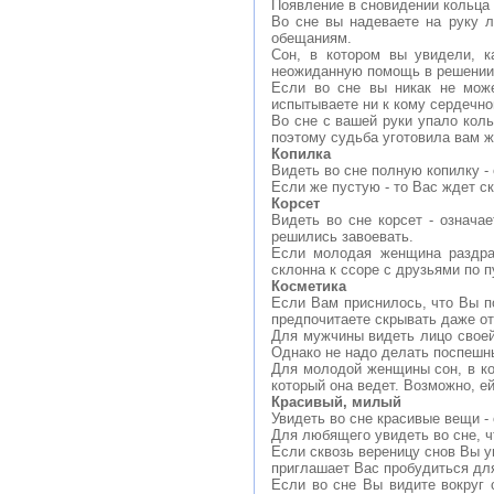
Появление в сновидении кольца 
Во сне вы надеваете на руку 
обещаниям.
Сон, в котором вы увидели, к
неожиданную помощь в решении п
Если во сне вы никак не може
испытываете ни к кому сердечно
Во сне с вашей руки упало коль
поэтому судьба уготовила вам ж
Копилка
Видеть во сне полную копилку -
Если же пустую - то Вас ждет с
Корсет
Видеть во сне корсет - означа
решились завоевать.
Если молодая женщина раздраж
склонна к ссоре с друзьями по 
Косметика
Если Вам приснилось, что Вы по
предпочитаете скрывать даже о
Для мужчины видеть лицо своей
Однако не надо делать поспешны
Для молодой женщины сон, в кот
который она ведет. Возможно, е
Красивый, милый
Увидеть во сне красивые вещи -
Для любящего увидеть во сне, ч
Если сквозь вереницу снов Вы у
приглашает Вас пробудиться для
Если во сне Вы видите вокруг 