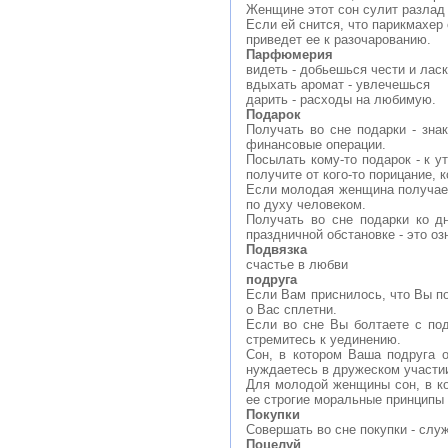
Женщине этот сон сулит разлад 
Если ей снится, что парикмахер
приведет ее к разочарованию.
Парфюмерия
видеть - добьешься чести и лас
вдыхать аромат - увлечешься
дарить - расходы на любимую.
Подарок
Получать во сне подарки - зн
финансовые операции.
Посылать кому-то подарок - к 
получите от кого-то порицание, 
Если молодая женщина получает
по духу человеком.
Получать во сне подарки ко д
праздничной обстановке - это о
Подвязка
счастье в любви
подруга
Если Вам приснилось, что Вы по
о Вас сплетни.
Если во сне Вы болтаете с по
стремитесь к уединению.
Сон, в котором Ваша подруга 
нуждаетесь в дружеском участи
Для молодой женщины сон, в кот
ее строгие моральные принципы 
Покупки
Совершать во сне покупки - слу
Поцелуй