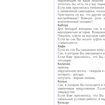
окружающие на ваши попытки с
хотелось бы; есть ли у вас пор
Если вам приснилась любовная с
о заниженной самооценке, поско
Чувствуете ли вы, что другие з
востребована? Важную роль 
возлюбленный человек?
Каблук
Для молодой женщины сон, в к
малоприятная история. Возможно
Покупать туфли на высоком кабл
Если во сне Вы носите туфли н
стабильности.
Кафе
Если во сне Вы назначили кому-
Сон, в котором Вы завтракаете 
Если Вам приснилось, что Вы 
ситуацию.
Колечко
приязнь
обручальное носить - свадьба и
потерять - досада
получить - верная любовь.
Колье
Сон, в котором Вы получаете в 
заманчивое предложение. Если
замужестве.
Если Вам приснилось, что Вы 
кабальные условия работы, в на
Кольцо