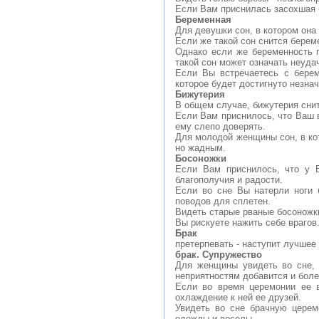
Если Вам приснилась засохшая 
Беременная
Для девушки сон, в котором она 
Если же такой сон снится береме
Однако если же беременность 
такой сон может означать неуда
Если Вы встречаетесь с берем
которое будет достигнуто незна
Бижутерия
В общем случае, бижутерия снит
Если Вам приснилось, что Ваш 
ему слепо доверять.
Для молодой женщины сон, в кот
но жадным.
Босоножки
Если Вам приснилось, что у 
благополучия и радости.
Если во сне Вы натерли ноги 
поводов для сплетен.
Видеть старые рваные босоножки
Вы рискуете нажить себе врагов
Брак
претерпевать - наступит лучшее
брак. Супружество
Для женщины увидеть во сне, 
неприятностям добавится и боле
Если во время церемонии ее в
охлаждение к ней ее друзей.
Увидеть во сне брачную церем
одежды и веселы.