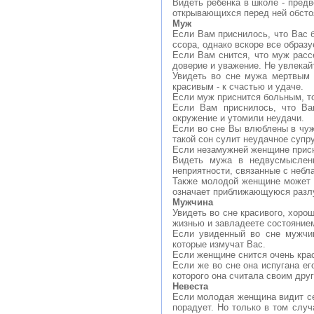
Видеть ребенка в школе - пред
открывающихся перед ней обсто
Муж
Если Вам приснилось, что Вас б
ссора, однако вскоре все образу
Если Вам снится, что муж расс
доверие и уважение. Не увлекай
Увидеть во сне мужа мертвым 
красивым - к счастью и удаче.
Если муж приснится больным, то
Если Вам приснилось, что Ва
окружение и утомили неудачи.
Если во сне Вы влюблены в чуж
такой сон сулит неудачное супр
Если незамужней женщине присни
Видеть мужа в недвусмысленн
неприятности, связанные с небл
Также молодой женщине может пр
означает приближающуюся разлук
Мужчина
Увидеть во сне красивого, хоро
жизнью и завладеете состояние
Если увиденный во сне мужчин
которые измучат Вас.
Если женщине снится очень крас
Если же во сне она испугана ег
которого она считала своим дру
Невеста
Если молодая женщина видит себ
порадует. Но только в том случ