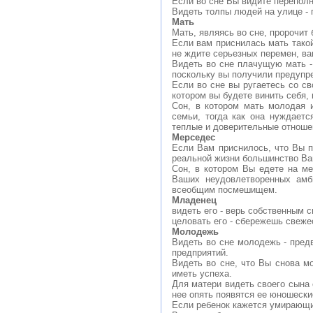
Если во сне Вы видите переполн
Видеть толпы людей на улице - 
Мать
Мать, являясь во сне, пророчит
Если вам приснилась мать такой
не ждите серьезных перемен, ва
Видеть во сне плачущую мать -
поскольку вы получили предупре
Если во сне вы ругаетесь со св
котором вы будете винить себя,
Сон, в котором мать молодая 
семьи, тогда как она нуждает
теплые и доверительные отноше
Мерседес
Если Вам приснилось, что Вы п
реальной жизни большинство Ва
Сон, в котором Вы едете на ме
Ваших неудовлетворенных амб
всеобщим посмешищем.
Младенец
видеть его - верь собственным 
целовать его - сбережешь свеже
Молодежь
Видеть во сне молодежь - пред
предприятий.
Видеть во сне, что Вы снова м
иметь успеха.
Для матери видеть своего сына 
нее опять появятся ее юношеск
Если ребенок кажется умирающим