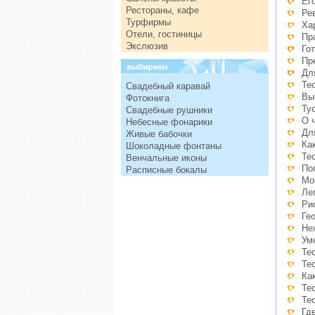
Ег
Рестораны, кафе
Ре
Турфирмы
Ха
Отели, гостиницы
Пр
Экслюзив
Го
Пр
Дл
Те
Свадебный каравай
Вы
Фотокнига
Ту
Свадебные рушники
О 
Небесные фонарики
Дл
Живые бабочки
Ка
Шоколадные фонтаны
Те
Венчальные иконы
По
Расписные бокалы
Мо
Ле
Ри
Ге
Не
Ум
Те
Те
Ка
Те
Те
Гд