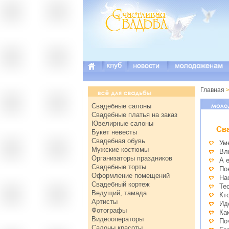
Главная
>
Свадебные салоны
Свадебные платья на заказ
Ювелирные салоны
Св
Букет невесты
Свадебная обувь
Ум
Мужские костюмы
Вл
Организаторы праздников
А 
Свадебные торты
По
Оформление помещений
На
Свадебный кортеж
Те
Ведущий, тамада
Кт
Артисты
Ид
Фотографы
Ка
Видеооператоры
По
Салоны красоты