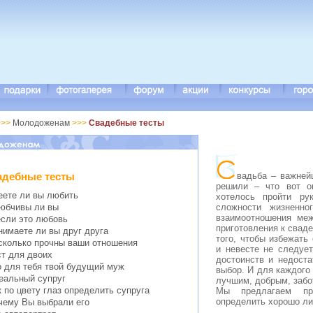
>>
Молодоженам
>>>
Свадебные тесты
вадьба – важней
адебные тесты
решили – что вот о
еете ли вы любить
хотелось пройти ру
сложности жизненно
юбчивы ли вы
взаимоотношения ме
если это любовь
приготовления к свад
нимаете ли вы друг друга
того, чтобы избежать
сколько прочны ваши отношения
и невесте не следуе
ст для двоих
достоинств и недоста
о для тебя твой будущий муж
выбор. И для каждого
еальный супруг
лучшим, добрым, заб
к по цвету глаз определить супруга
Мы предлагаем пр
определить хорошо ли
чему Вы выбрали его