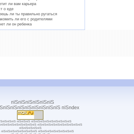
етит ли вам карьера
ст о еде
еешь ли ты правильно ругаться
акомить ли его с родителями
чет ли он ребенка
їЅпїЅпїЅпїЅ пїЅпїЅпїЅ пїЅпїЅпїЅпїЅпїЅпїЅпїЅпїЅпїЅ
ЅпїЅпїЅпїЅпїЅпїЅпїЅпїЅпїЅ пїЅпїЅпїЅпїЅпїЅпїЅпїЅпїЅпїЅпїЅ
пїЅпїЅпїЅпїЅпїЅ
 пїЅпїЅпїЅпїЅпїЅпїЅпїЅпїЅ пїЅпїЅпїЅпїЅпїЅпїЅпїЅпїЅ