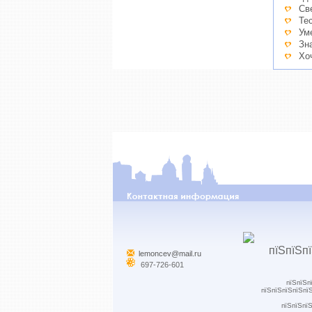
Св
Те
Ум
Зн
Хо
lemoncev@mail.ru
697-726-601
пїЅпїЅп
пїЅпїЅпїЅпїЅпї
пїЅпїЅпїЅ