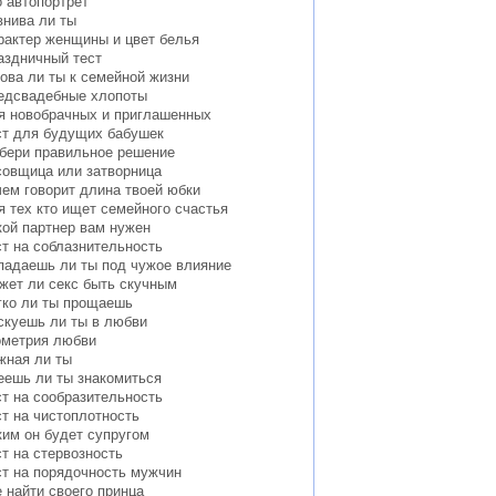
о автопортрет
внива ли ты
рактер женщины и цвет белья
аздничный тест
това ли ты к семейной жизни
едсвадебные хлопоты
я новобрачных и приглашенных
ст для будущих бабушек
бери правильное решение
совщица или затворница
чем говорит длина твоей юбки
я тех кто ищет семейного счастья
кой партнер вам нужен
ст на соблазнительность
падаешь ли ты под чужое влияние
жет ли секс быть скучным
гко ли ты прощаешь
скуешь ли ты в любви
ометрия любви
жная ли ты
еешь ли ты знакомиться
ст на сообразительность
ст на чистоплотность
ким он будет супругом
ст на стервозность
ст на порядочность мужчин
е найти своего принца