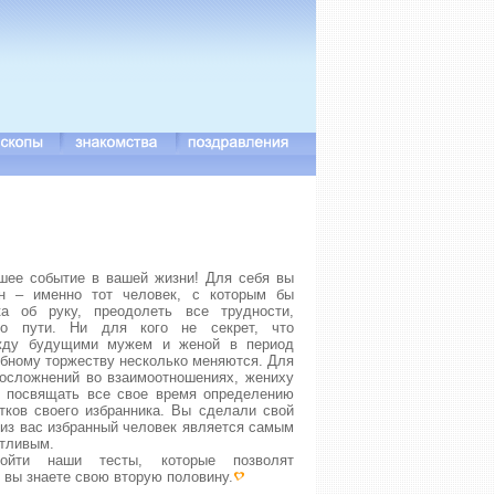
шее событие в вашей жизни! Для себя вы
н – именно тот человек, с которым бы
ка об руку, преодолеть все трудности,
го пути. Ни для кого не секрет, что
жду будущими мужем и женой в период
ебному торжеству несколько меняются. Для
 осложнений во взаимоотношениях, жениху
т посвящать все свое время определению
тков своего избранника. Вы сделали свой
 из вас избранный человек является самым
отливым.
ойти наши тесты, которые позволят
 вы знаете свою вторую половину.