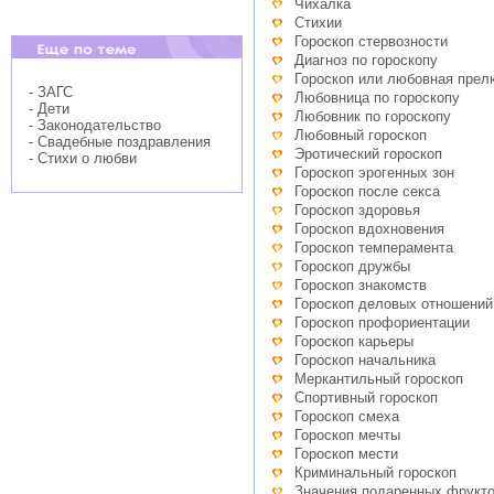
Чихалка
Стихии
Гороскоп стервозности
Диагноз по гороскопу
Гороскоп или любовная пре
- ЗАГС
Любовница по гороскопу
- Дети
Любовник по гороскопу
- Законодательство
Любовный гороскоп
- Свадебные поздравления
Эротический гороскоп
- Стихи о любви
Гороскоп эрогенных зон
Гороскоп после секса
Гороскоп здоровья
Гороскоп вдохновения
Гороскоп темперамента
Гороскоп дружбы
Гороскоп знакомств
Гороскоп деловых отношений
Гороскоп профориентации
Гороскоп карьеры
Гороскоп начальника
Меркантильный гороскоп
Спортивный гороскоп
Гороскоп смеха
Гороскоп мечты
Гороскоп мести
Криминальный гороскоп
Значения подаренных фрукт