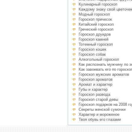
Кулинарный гороскоп
Каждому знаку свой цветоче
Модный гороскоп
Гороскоп причесок
Китайский гороскоп
Греческий гороскоп
Гороскоп друидов
Гороскоп камней
Тотемный гороскоп
Гороскоп кошек
Гороскоп собак
Алкогольный гороскоп
Как распознать мужчину по з
Как завоевать его по гороско
Гороскоп мужских ароматов
Гороскоп ароматов
Аромат и характер
Губы и характер
Гороскоп развода
Гороскоп старой девы
Гороскоп подарков на 2008 г
Секреты женской сумочки
Характер и мороженое
Твоя обувь его глазами