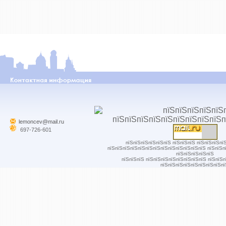
lemoncev@mail.ru
697-726-601
пїЅпїЅпїЅпїЅпїЅпїЅ пїЅпїЅпїЅ пїЅпїЅпїЅпї
пїЅпїЅпїЅпїЅпїЅпїЅпїЅпїЅпїЅпїЅпїЅпїЅпїЅ пїЅпїЅп
пїЅпїЅпїЅпїЅпїЅ
пїЅпїЅпїЅ пїЅпїЅпїЅпїЅпїЅпїЅпїЅпїЅ пїЅпїЅ
пїЅпїЅпїЅпїЅпїЅпїЅпїЅпїЅпї