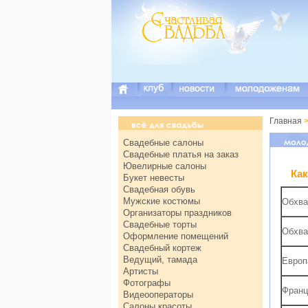
Главная
>
Свадебные салоны
Свадебные платья на заказ
Ювелирные салоны
Как
Букет невесты
Свадебная обувь
Мужские костюмы
Обхва
Организаторы праздников
Свадебные торты
Обхва
Оформление помещений
Свадебный кортеж
Ведущий, тамада
Европ
Артисты
Фотографы
Франц
Видеооператоры
Салоны красоты