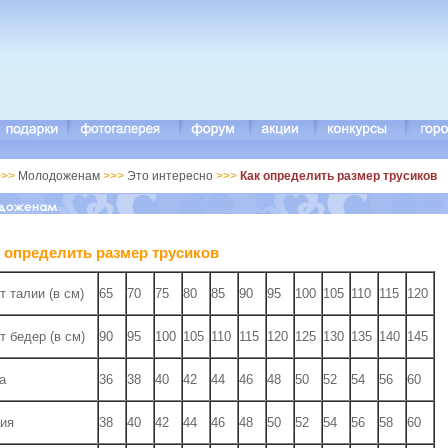
>>
Молодоженам
>>>
Это интересно
>>>
Как определить размер трусиков
 определить размер трусиков
т талии (в см)
65
70
75
80
85
90
95
100
105
110
115
120
т бедер (в см)
90
95
100
105
110
115
120
125
130
135
140
145
а
36
38
40
42
44
46
48
50
52
54
56
60
ия
38
40
42
44
46
48
50
52
54
56
58
60