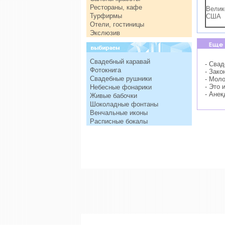
Рестораны, кафе
Велик
Турфирмы
США
Отели, гостиницы
Экслюзив
Свадебный каравай
- Сва
Фотокнига
- Зако
Свадебные рушники
- Мол
- Это 
Небесные фонарики
- Анек
Живые бабочки
Шоколадные фонтаны
Венчальные иконы
Расписные бокалы