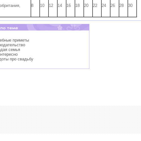
обритания,
8
10
12
14
16
18
20
22
24
26
28
30
дебные приметы
нодательство
одая семья
интересно
доты про свадьбу