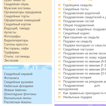
Букет невесты
Свадебная обувь
Годовщина свадьбы
Мужские костюмы
Свадебные тосты
Организаторы праздников
Поздравления родителей
Свадебные торты
Поздравление свидетелей и 
Оформление помещений
Поздравление гостей
Свадебный кортеж
Общие поздравления
Ведущий, тамада
Порядок свадебных поздрав
Артисты
Свадебный кодекс
Фотографы
Приглашения на свадьбу
Видеооператоры
Подарки на свадьбу
Салоны красоты
Подарки молодым со смысл
Рестораны, кафе
Свадебные частушки
Турфирмы
Поздравления на мотив песе
Отели, гостиницы
Поздравления по знаку зодиа
Экслюзив
Поздравления по именам (А-
Поздравления по именам (Г-З
Поздравления по именам (И-
Поздравления по именам (О-
Свадебный каравай
Свадебная лотерея
Фотокнига
Поздравление на рождение р
Свадебные рушники
Поздравления для р
Небесные фонарики
молодоженов
Живые бабочки
Как правильно преподнести 
Шоколадные фонтаны
Необычные подарки
Венчальные иконы
Расписные бокалы