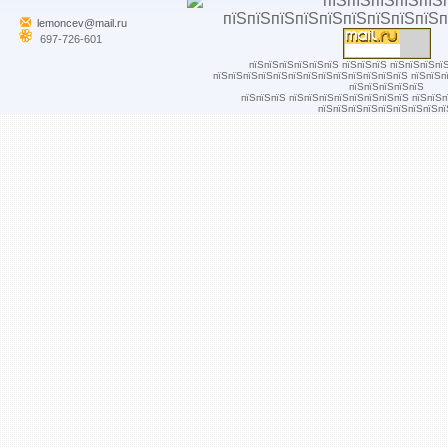
lemoncev@mail.ru
697-726-601
пїЅпїЅпїЅпїЅпїЅпїЅ пїЅпїЅпїЅ пїЅпїЅпїЅпї
пїЅпїЅпїЅпїЅпїЅпїЅпїЅпїЅпїЅпїЅпїЅпїЅпїЅ пїЅпїЅп
пїЅпїЅпїЅпїЅпїЅ
пїЅпїЅпїЅ пїЅпїЅпїЅпїЅпїЅпїЅпїЅпїЅ пїЅпїЅ
пїЅпїЅпїЅпїЅпїЅпїЅпїЅпїЅпї