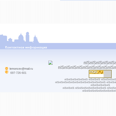
lemoncev@mail.ru
697-726-601
пїЅпїЅпїЅпїЅпїЅпїЅ пїЅпїЅпїЅ пїЅпїЅпїЅпї
пїЅпїЅпїЅпїЅпїЅпїЅпїЅпїЅпїЅпїЅпїЅпїЅпїЅ пїЅпїЅп
пїЅпїЅпїЅпїЅпїЅ
пїЅпїЅпїЅ пїЅпїЅпїЅпїЅпїЅпїЅпїЅпїЅ пїЅпїЅ
пїЅпїЅпїЅпїЅпїЅпїЅпїЅпїЅпї