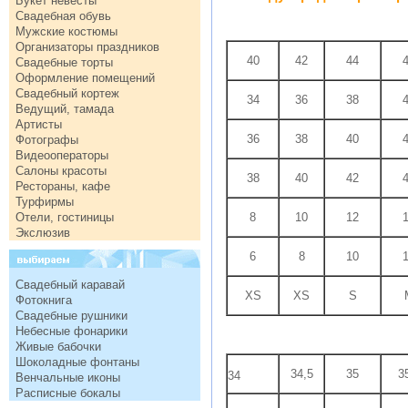
Букет невесты
Свадебная обувь
Мужские костюмы
Организаторы праздников
40
42
44
Свадебные торты
Оформление помещений
Свадебный кортеж
34
36
38
Ведущий, тамада
Артисты
36
38
40
Фотографы
Видеооператоры
Салоны красоты
38
40
42
Рестораны, кафе
Турфирмы
Отели, гостиницы
8
10
12
Экслюзив
6
8
10
Свадебный каравай
XS
XS
S
Фотокнига
Свадебные рушники
Небесные фонарики
Живые бабочки
Шоколадные фонтаны
34,5
35
3
34
Венчальные иконы
Расписные бокалы