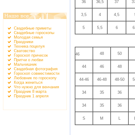
36
36,5
37
3
3,5
4
4,5
5
5,5
6
6
Свадебные приметы
Свадебные гороскопы
Молодая семья
Праздники
Техника поцелуя
Сватовство
48
50
46
Гороскоп причесок
Притчи о любви
Мальчишник
44
46
48
Свадебная фотография
Гороскоп совместимости
Любовник по гороскопу
44-46
46-48
48-50
5
Когда жениться
Что нужно для венчания
Праздник 8 марта
34
35
36
Праздник 1 апреля
34
35
36
S
M
L