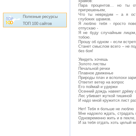
храмов:
Пара процентов… но ты о
пригрешеньем,
Что ты невредим – а я ост
Полезные ресурсы
глубоких шрамов.
ТОП 100 сайтов
Я люблю тебя - просто пове
отпускаю -
Я не буду случайным лицом
тобою.
Прошу об одном – если встрети
Станет смыслом всего – не п
без боя!
Увидеть хочешь
Золото листвы
Печальной речки
Плавное движенье
Природы плач и всполохи зари
Ответит ветер на вопрос
Его поймай и удержи
Осенний дождь навеет дрёму 
Лес убивает жуткой тишиной
И надо мной кружится лист ра
Нет! Тебя я больше не люблю
Мне надоело ждать, страдать 
Одновременно жить и в пекле,
И за тебя отдать хоть целый м