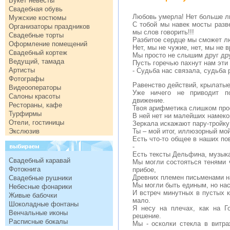
Букет невесты
Свадебная обувь
Любовь умерла! Нет больше л
Мужские костюмы
С тобой мы навек мосты разв
Организаторы праздников
мы слов говорить!!!
Свадебные торты
Разбитое сердце мы сможет л
Оформление помещений
Нет, мы не чужие, нет, мы не в
Свадебный кортеж
Мы просто не слышим друг друг
Ведущий, тамада
Пусть горечью пахнут нам эти 
Артисты
- Судьба нас связала, судьба р
Фотографы
Равенство действий, крылатые
Видеооператоры
Уже ничего не приводит п
Салоны красоты
движение.
Рестораны, кафе
Твоя арифметика слишком про
Турфирмы
В ней нет ни малейших намеко
Отели, гостиницы
Зеркала искажают пару-тройку
Экслюзив
Ты – мой итог, иллюзорный мой
Есть что-то общее в наших по
-
Есть тексты Дельфина, музыка
Свадебный каравай
Мы могли состояться тенями 
Фотокнига
прибое,
Древних племен письменами н
Свадебные рушники
Мы могли быть единым, но нас
Небесные фонарики
И встреч минутных в пустых 
Живые бабочки
мало.
Шоколадные фонтаны
Я несу на плечах, как на Г
Венчальные иконы
решение.
Расписные бокалы
Мы - осколки стекла в витра