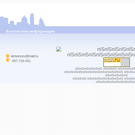
lemoncev@mail.ru
697-726-601
пїЅпїЅпїЅпїЅпїЅпїЅ пїЅпїЅпїЅ пїЅпїЅпїЅпї
пїЅпїЅпїЅпїЅпїЅпїЅпїЅпїЅпїЅпїЅпїЅпїЅпїЅ пїЅпїЅп
пїЅпїЅпїЅпїЅпїЅ
пїЅпїЅпїЅ пїЅпїЅпїЅпїЅпїЅпїЅпїЅпїЅ пїЅпїЅ
пїЅпїЅпїЅпїЅпїЅпїЅпїЅпїЅпї