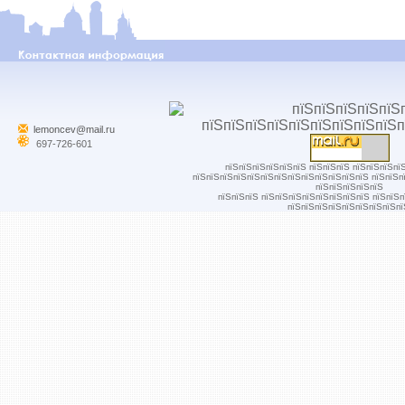
lemoncev@mail.ru
697-726-601
пїЅпїЅпїЅпїЅпїЅпїЅ пїЅпїЅпїЅ пїЅпїЅпїЅпї
пїЅпїЅпїЅпїЅпїЅпїЅпїЅпїЅпїЅпїЅпїЅпїЅпїЅ пїЅпїЅп
пїЅпїЅпїЅпїЅпїЅ
пїЅпїЅпїЅ пїЅпїЅпїЅпїЅпїЅпїЅпїЅпїЅ пїЅпїЅ
пїЅпїЅпїЅпїЅпїЅпїЅпїЅпїЅпї