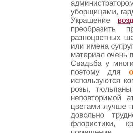
администратор
уборщицами, гар
Украшение
воз
преобразить п
разноцветных ша
или имена супруг
материал очень 
Свадьба у многи
поэтому для
используются ко
розы, тюльпаны
неповторимой 
цветами лучше п
довольно труд
флористики, к
помещение.