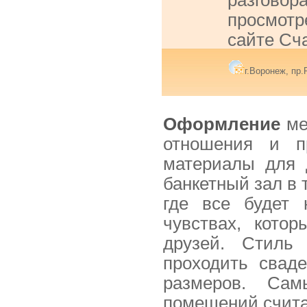
разгово
просмо
сайте Сч
г.Воронеж, пр
Оформление
ме
отношения и п
материалы для 
банкетный зал в 
где все будет
чувствах, кото
друзей. Стиль
проходить сваде
размеров. Са
помещений счита