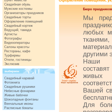
Оформление помещений, укр
Букет невесты
Свадебная обувь
Мужские костюмы
Бюро праздников 
Организаторы праздников
Мы пред
Свадебные торты
Оформление помещений
праздни
Свадебный кортеж
Ведущий, тамада
любых м
Артисты
тканям
Фотографы
Видеооператоры
материа
Салоны красоты
Рестораны, кафе
другими 
Турфирмы
Отели, гостиницы
Наши п
Экслюзив
составя
живых
Свадебный каравай
соответс
Фотокнига
Свадебные рушники
Вашей с
Небесные фонарики
Живые бабочки
бесплатн
Шоколадные фонтаны
Для бол
Венчальные иконы
Расписные бокалы