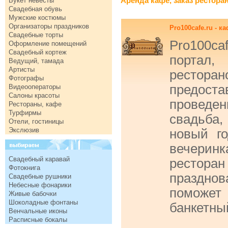
Аренда кафе, заказ рестора
Букет невесты
Свадебная обувь
Мужские костюмы
Организаторы праздников
Pro100cafe.ru - 
Свадебные торты
Pro100c
Оформление помещений
Свадебный кортеж
портал
Ведущий, тамада
Артисты
рест
Фотографы
предоста
Видеооператоры
Салоны красоты
провед
Рестораны, кафе
Турфирмы
свадьба
Отели, гостиницы
Экслюзив
новый го
вечерин
Свадебный каравай
ресто
Фотокнига
праздно
Свадебные рушники
Небесные фонарики
поможет
Живые бабочки
Шоколадные фонтаны
банкетны
Венчальные иконы
Расписные бокалы