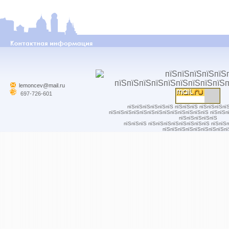
lemoncev@mail.ru
697-726-601
пїЅпїЅпїЅпїЅпїЅпїЅ пїЅпїЅпїЅ пїЅпїЅпїЅпї
пїЅпїЅпїЅпїЅпїЅпїЅпїЅпїЅпїЅпїЅпїЅпїЅпїЅ пїЅпїЅп
пїЅпїЅпїЅпїЅпїЅ
пїЅпїЅпїЅ пїЅпїЅпїЅпїЅпїЅпїЅпїЅпїЅ пїЅпїЅ
пїЅпїЅпїЅпїЅпїЅпїЅпїЅпїЅпї