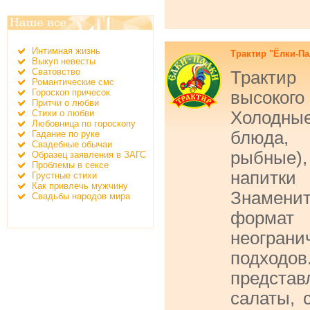
Интимная жизнь
Трактир "Ёлки-П
Выкуп невесты
Сватовство
Тракти
Романтические смс
Гороскоп причесок
высокого 
Притчи о любви
Стихи о любви
Холодные
Любовница по гороскопу
блюда,
Гадание по руке
Свадебные обычаи
рыбные
Образец заявления в ЗАГС
Проблемы в сексе
напитки
Грустные стихи
Как привлечь мужчину
Знаменит
Свадьбы народов мира
формат
неогра
подход
предста
салаты, 