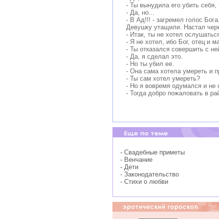
- Ты вынудила его убить себя, 
- Да, но...
- В Ад!!! - загремел голос Бо
Девушку утащили. Настал чер
- Итак, ты не хотел ослушатьс
- Я не хотел, ибо Бог, отец и м
- Ты отказался совершить с ней
- Да, я сделал это.
- Но ты убил ее.
- Она сама хотела умереть и пр
- Ты сам хотел умереть?
- Но я вовремя одумался и не 
- Тогда добро пожаловать в рай,
- Свадебные приметы
- Венчание
- Дети
- Законодательство
- Стихи о любви