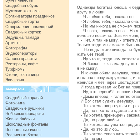
Букет невесты
Свадебная обувь
Однажды богатый юноша и бедна
Мужские костюмы
другу в любви.
Организаторы праздников
- Я люблю тебя, - сказал он.
Свадебные торты
- Я люблю тебя, - сказала она.
- Но мы никогда не сможем поже
Оформление помещений
- Я знаю, - сказала она. - Но я
Свадебный кортеж
деле это неважно. Возьми меня,
Ведущий, тамада
- Нет, я так не могу, - ответи
Артисты
Только тогда мы сможем быть в
Фотографы
- Но ведь этого никогда не буд
Видеооператоры
жить без тебя!
Салоны красоты
- Ну что ж, тогда нам остается
- Я боюсь, - сказала девушка. 
Рестораны, кафе
я не смогу.
Турфирмы
И юноша обнял девушку, поцелов
Отели, гостиницы
и голова сразу закружилась, и 
Экслюзив
женился и лет через шестьдеся
И тогда призвал их Бог на пра
- Ну, кто первый? - спросил Бог
- Дамы вперед, - галантно от
Свадебный каравай
И Бог стал судить девушку.
Фотокнига
- Ты хотела ввергнуться в грех
Свадебные рушники
- Да, но я хотела сделать это 
Небесные фонарики
- Ты хотела пренебречь закона
Живые бабочки
- Да, но ради любви.
Шоколадные фонтаны
- Ты хотела ослушаться родите
- Да, но это из люб...
Венчальные иконы
- Ты хотела совершить тягчайши
Расписные бокалы
- Да, но мы...