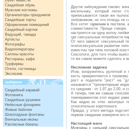
Букет невесты
Свадебная обувь
Другое заблуждение таково: же
Мужские костюмы
весельчаку, который легко с
Организаторы праздников
приписывается такая же пылкос
Свадебные торты
любовником, но это отнюдь не с
Все хотят
гармонии в постели
, 
Оформление помещений
совместимости. Проще говоря,
Свадебный кортеж
настроятся на одну волну любви
Ведущий, тамада
где сексуальные потребности па
Артисты
От чего зависит сексуальный те
Фотографы
психосексуальное развитие личн
Видеооператоры
известны три типа половой кон
Салоны красоты
Сексологи, для того чтобы выяс
то же самое можете сделать и в
Рестораны, кафе
Турфирмы
Несложная задачка
Отели, гостиницы
Итак, вооружитесь рулеткой и 
Экслюзив
кость прикрепляется к тазовому
рост и поделите "рост" на "д
называется "трохантерным инде
со средним - от 1,97 до 2,00, и с
Свадебный каравай
А теперь тем же самым способо
Фотокнига
темпераментом этот индекс равен 
Свадебные рушники
Как видно из этих нехитрых 
Небесные фонарики
относительно коротконоги.
Живые бабочки
Правда, у этого метода подсче
Шоколадные фонтаны
первом свидании измеряли его п
Венчальные иконы
Настоящий мачо
Расписные бокалы
Мужчины с сильной сексуальн