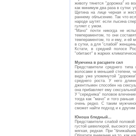
животу тянется "дорожка" из во
как минимум два раза в сутки: у
Щетина на лице черная и жест
раннему облысению. Так что есл
народе шутят: если лысина спере
гуляет с умом.
"Мачо" почти никогда не исп
темпераментом, то они составя
темпераментом, то и ему, и ей 
в сутки, а для "слабой" женщин
Кстати, в средней полосе Рос
"обитают" в жарких климатическ
Мужчина в расцвете сил
Представители среднего типа 
волосами в меньшей степени, че
виде уже упомянутой "дорожки
среднего роста. У него длин
джентльмен способен на сексуал
она прибавляет ему сексуальной
У "середняка" половое влечение 
тогда как "мачо" и того раньше
очень редко. С таким мужчино
сможет найти подход и к другим
Юноша бледный...
Представители слабой половой 
густой шевелюрой, высокого ро
мягкая, редкая. При "ближайшем
Обратите внимание на то, как ча