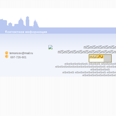
lemoncev@mail.ru
697-726-601
пїЅпїЅпїЅпїЅпїЅпїЅ пїЅпїЅпїЅ пїЅпїЅпїЅпї
пїЅпїЅпїЅпїЅпїЅпїЅпїЅпїЅпїЅпїЅпїЅпїЅпїЅ пїЅпїЅп
пїЅпїЅпїЅпїЅпїЅ
пїЅпїЅпїЅ пїЅпїЅпїЅпїЅпїЅпїЅпїЅпїЅ пїЅпїЅ
пїЅпїЅпїЅпїЅпїЅпїЅпїЅпїЅпї