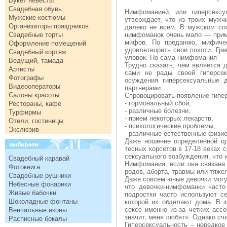
Букет невесты
Свадебная обувь
Нимфоманией, или гиперсексу
Мужские костюмы
утверждает, что из троих мужч
Организаторы праздников
далеко не всем. В мужском со
Свадебные торты
нимфоманок очень мало — прим
мифов. По преданию, мифичес
Оформление помещений
удовлетворить свои похоти. Гр
Свадебный кортеж
уловок. Но сама нимфомания — 
Ведущий, тамада
Трудно сказать, чем является
Артисты
сами не рады своей гиперсек
Фотографы
осуждения гиперсексуальные
Видеооператоры
партнерами.
Салоны красоты
Спровоцировать появление гипе
- гормональный сбой,
Рестораны, кафе
- различные болезни,
Турфирмы
- прием некоторых лекарств,
Отели, гостиницы
- психологические проблемы,
Экслюзив
- различные естественные физио
Даже ношение определенной о
тесных корсетов в 17-18 веках 
сексуального возбуждения, что
Свадебный каравай
Нимфомания, если она связана
Фотокнига
родов, аборта, травмы или тяже
Свадебные рушники
Даже совсем юные девочки могут
Небесные фонарики
что девочки-нимфоманки часто
Живые бабочки
подростки часто используют с
Шоколадные фонтаны
которой их обделяют дома. В 
сексе именно из-за четких ас
Венчальные иконы
значит, меня любят». Однако сч
Расписные бокалы
Гиперсексуальность – нередкое 