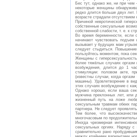
Бес тут, однако же, ни при чем
некоторые женщины обнаружива
редко длится больше двух лет.
возрасте страдали отсутствием 
Причиной невротической гиперс
собственные сексуальные возмож
собственной слабости, т. е. к с
Во время беременности, если 
начинают чувствовать подъем 
вызывает у будущих мам угрызен
следует стыдиться. Повышение
пользуйтесь моментом, пока сек
Женщины с гиперсексуальностью
более тяжёлых случаях оргазм 
возбуждения, длится до 1 ча
стимуляции: половом акте, п
(известны случаи, когда оргаз
машины). Удовлетворение в вид
этих случаях возбуждение с каж
Однако хорошо, если ваша сек
мужчина преклонных лет, или 
жизненный путь на ложе любв
сексуальным травмам обеих пар
партнера. Не следует проявлять
Тем более, что высококачест
многочасовым по продолжительн
Иногда чрезмерная интенсивно
сексуальных оргиях. Наряду 
сравнительно рано пробудивши
между крайними вариантами нор