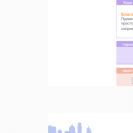
Благ
Приме
просто
напри