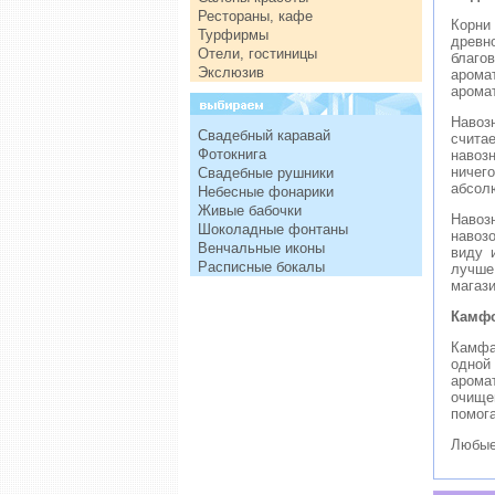
Рестораны, кафе
Корни
Турфирмы
древн
Отели, гостиницы
благо
Экслюзив
аром
арома
Навоз
Свадебный каравай
счита
Фотокнига
навоз
ничего
Свадебные рушники
абсолю
Небесные фонарики
Живые бабочки
Навоз
Шоколадные фонтаны
навоз
Венчальные иконы
виду 
Расписные бокалы
лучше
магази
Камфо
Камфа
одной 
арома
очище
помог
Любые