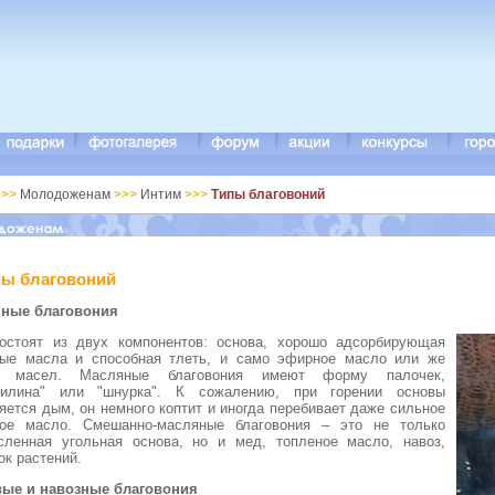
>>
Молодоженам
>>>
Интим
>>>
Типы благовоний
пы благовоний
ные благовония
остоят из двух компонентов: основа, хорошо адсорбирующая
ые масла и способная тлеть, и само эфирное масло или же
ь масел. Масляные благовония имеют форму палочек,
тилина" или "шнурка". К сожалению, при горении основы
яется дым, он немного коптит и иногда перебивает даже сильное
ое масло. Смешанно-масляные благовония – это не только
сленная угольная основа, но и мед, топленое масло, навоз,
ок растений.
ые и навозные благовония