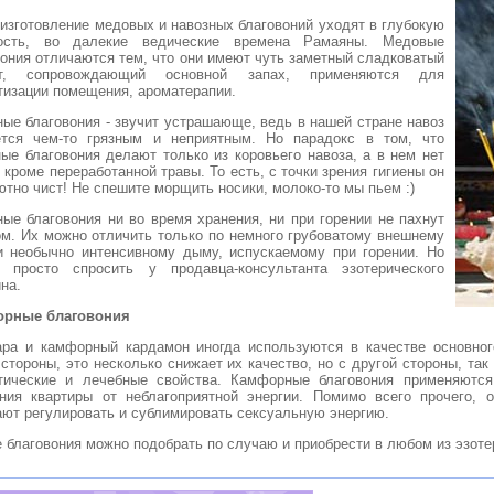
 изготовление медовых и навозных благовоний уходят в глубокую
ость, во далекие ведические времена Рамаяны. Медовые
вония отличаются тем, что они имеют чуть заметный сладковатый
ат, сопровождающий основной запах, применяются для
тизации помещения, ароматерапии.
ные благовония - звучит устрашающе, ведь в нашей стране навоз
ется чем-то грязным и неприятным. Но парадокс в том, что
ные благовония делают только из коровьего навоза, а в нем нет
 кроме переработанной травы. То есть, с точки зрения гигиены он
тно чист! Не спешите морщить носики, молоко-то мы пьем :)
ные благовония ни во время хранения, ни при горении не пахнут
ом. Их можно отличить только по немного грубоватому внешнему
и необычно интенсивному дыму, испускаемому при горении. Но
 просто спросить у продавца-консультанта эзотерического
на.
рные благовония
ра и камфорный кардамон иногда используются в качестве основного
стороны, это несколько снижает их качество, но с другой стороны, та
тические и лечебные свойства. Камфорные благовония применяются
ния квартиры от неблагоприятной энергии. Помимо всего прочего, 
ают регулировать и сублимировать сексуальную энергию.
 благовония можно подобрать по случаю и приобрести в любом из эзоте