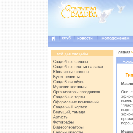
Главная
>
Свадебные салоны
Свадебные платья на заказ
Ювелирные салоны
Ти
Букет невесты
Свадебная обувь
Масля
Мужские костюмы
Организаторы праздников
Они с
эфирн
Свадебные торты
смес
Оформление помещений
"плас
Свадебный кортеж
выдел
Ведущий, тамада
эфирн
Артисты
прома
Фотографы
порош
Видеооператоры
Медов
Салоны красоты