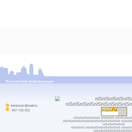
lemoncev@mail.ru
697-726-601
пїЅпїЅпїЅпїЅпїЅпїЅ пїЅпїЅпїЅ пїЅпїЅпїЅпї
пїЅпїЅпїЅпїЅпїЅпїЅпїЅпїЅпїЅпїЅпїЅпїЅпїЅ пїЅпїЅп
пїЅпїЅпїЅпїЅпїЅ
пїЅпїЅпїЅ пїЅпїЅпїЅпїЅпїЅпїЅпїЅпїЅ пїЅпїЅ
пїЅпїЅпїЅпїЅпїЅпїЅпїЅпїЅпї