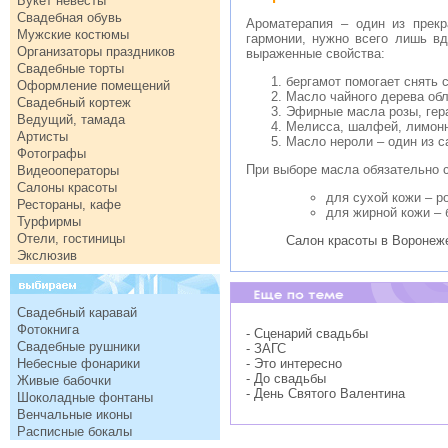
Букет невесты
Свадебная обувь
Ароматерапия – один из прекр
Мужские костюмы
гармонии, нужно всего лишь в
Организаторы праздников
выраженные свойства:
Свадебные торты
бергамот помогает снять 
Оформление помещений
Масло чайного дерева об
Свадебный кортеж
Эфирные масла розы, гер
Ведущий, тамада
Мелисса, шалфей, лимонн
Артисты
Масло нероли – один из 
Фотографы
При выборе масла обязательно с
Видеооператоры
Салоны красоты
для сухой кожи – р
Рестораны, кафе
для жирной кожи – 
Турфирмы
Отели, гостиницы
Салон красоты в Воронеж
Экслюзив
Свадебный каравай
Фотокнига
- Сценарий свадьбы
Свадебные рушники
- ЗАГС
Небесные фонарики
- Это интересно
- До свадьбы
Живые бабочки
- День Святого Валентина
Шоколадные фонтаны
Венчальные иконы
Расписные бокалы